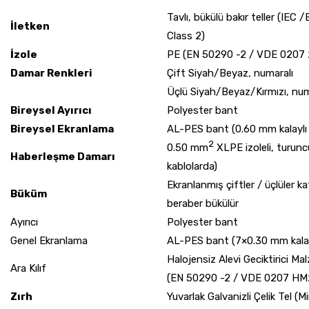
Tavlı, bükülü bakır teller (I
İletken
Class 2)
İzole
PE (EN 50290 -2 / VDE 0207 
Damar Renkleri
Çift Siyah/Beyaz, numaralı
Üçlü Siyah/Beyaz/Kırmızı, num
Bireysel Ayırıcı
Polyester bant
Bireysel Ekranlama
AL-PES bant (0.60 mm kalaylı b
2
0.50 mm
XLPE izoleli, turuncu
Haberleşme Damarı
kablolarda)
Ekranlanmış çiftler / üçlüler k
Büküm
beraber bükülür
Ayırıcı
Polyester bant
Genel Ekranlama
AL-PES bant (7×0.30 mm kalaylı
Halojensiz Alevi Geciktiric
Ara Kılıf
(EN 50290 -2 / VDE 0207 HM2
Zırh
Yuvarlak Galvanizli Çelik Tel (