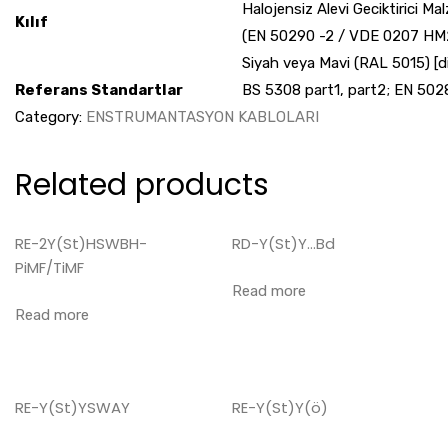
Halojensiz Alevi Geciktiric
Kılıf
(EN 50290 -2 / VDE 0207 HM2
Siyah veya Mavi (RAL 5015) [di
Referans Standartlar
BS 5308 part1, part2; EN 50
Category:
ENSTRUMANTASYON KABLOLARI
Related products
RE-2Y(St)HSWBH-
RD-Y(St)Y…Bd
PiMF/TiMF
Read more
Read more
RE-Y(St)YSWAY
RE-Y(St)Y(ö)