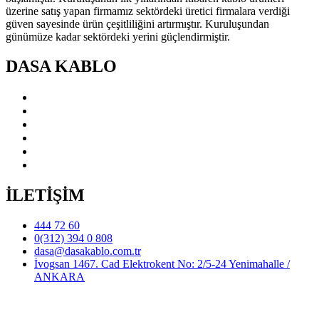
üzerine satış yapan firmamız sektördeki üretici firmalara verdiği
güven sayesinde ürün çeşitliliğini artırmıştır. Kuruluşundan
günümüze kadar sektördeki yerini güçlendirmiştir.
DASA KABLO
◇ Hakkımızda
◇ Vizyon-Misyon
◇ Sertifikalar
◇ Galeri
◇ Kalite Politikamız
◇ Geri Dönüşüm Politikamiz
İLETİŞİM
444 72 60
0(312) 394 0 808
dasa@dasakablo.com.tr
İvogsan 1467. Cad Elektrokent No: 2/5-24 Yenimahalle /
ANKARA
© 2021 DASA Kablo. All Rights Reserved Designed by |
YBH