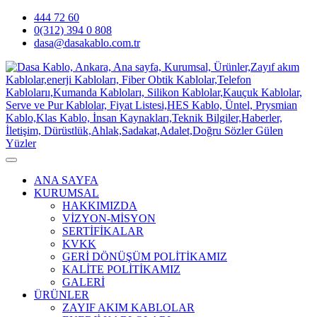
444 72 60
0(312) 394 0 808
dasa@dasakablo.com.tr
ANA SAYFA
KURUMSAL
HAKKIMIZDA
VİZYON-MİSYON
SERTİFİKALAR
KVKK
GERİ DÖNÜŞÜM POLİTİKAMIZ
KALİTE POLİTİKAMIZ
GALERİ
ÜRÜNLER
ZAYIF AKIM KABLOLAR