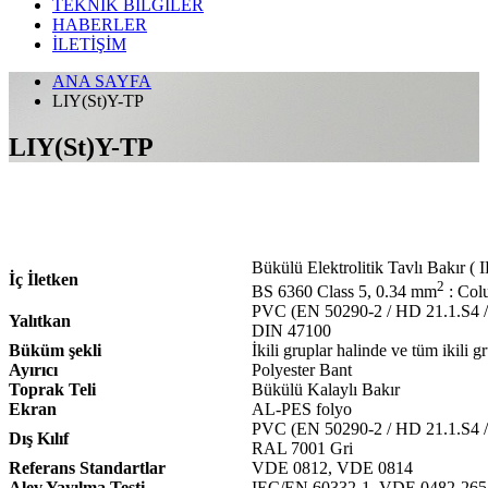
TEKNİK BİLGİLER
HABERLER
İLETİŞİM
ANA SAYFA
LIY(St)Y-TP
LIY(St)Y-TP
Bükülü Elektrolitik Tavlı Bakır 
İç İletken
2
BS 6360 Class 5, 0.34 mm
: Col
PVC (EN 50290-2 / HD 21.1.S4 /
Yalıtkan
DIN 47100
Büküm şekli
İkili gruplar halinde ve tüm ikili g
Ayırıcı
Polyester Bant
Toprak Teli
Bükülü Kalaylı Bakır
Ekran
AL-PES folyo
PVC (EN 50290-2 / HD 21.1.S4 /
Dış Kılıf
RAL 7001 Gri
Referans Standartlar
VDE 0812, VDE 0814
Alev Yayılma Testi
IEC/EN 60332-1, VDE 0482-265