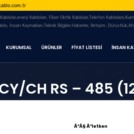
ablo.com.tr
KURUMSAL
ÜRÜNLER
FİYAT LİSTESİ
İNSAN KA
)CY/CH RS – 485 (
Ä°Ã§ Ä°letken