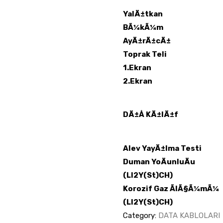
YalÄ±tkan
BÃ¼kÃ¼m
AyÄ±rÄ±cÄ±
Toprak Teli
1.Ekran
2.Ekran
DÄ±Å KÄ±lÄ±f
Alev YayÄ±lma Testi
Duman YoÄunluÄu
(LI2Y(St)CH)
Korozif Gaz ÃlÃ§Ã¼mÃ¼
(LI2Y(St)CH)
Category:
DATA KABLOLARI