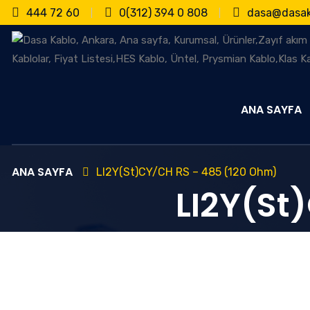
444 72 60
0(312) 394 0 808
dasa@dasak
ANA SAYFA
ANA SAYFA
LI2Y(St)CY/CH RS – 485 (120 Ohm)
LI2Y(St