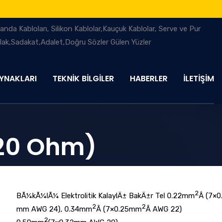
YNAKLARI
TEKNİK BİLGİLER
HABERLER
İLETİŞİM
120 Ohm)
2
BÃ¼kÃ¼lÃ¼ Elektrolitik KalaylÄ± BakÄ±r Tel 0.22mm
Â (7×0
2
2
mm AWG 24), 0.34mm
Â (7×0.25mm
Â AWG 22)
2