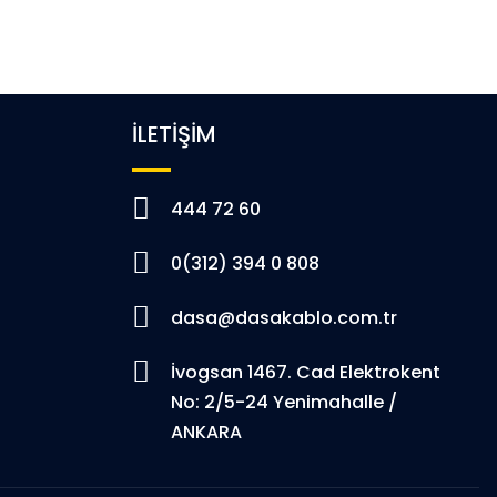
İLETİŞİM
444 72 60
0(312) 394 0 808
dasa@dasakablo.com.tr
İvogsan 1467. Cad Elektrokent
No: 2/5-24 Yenimahalle /
ANKARA