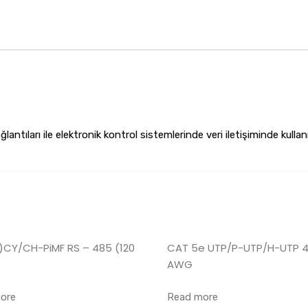
ntıları ile elektronik kontrol sistemlerinde veri iletişiminde kull
t)CY/CH-PiMF RS – 485 (120
CAT 5e UTP/P-UTP/H-UTP 4
AWG
ore
Read more