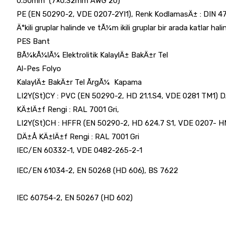
0.50mm
(7×0.32mm AWG 20)
PE (EN 50290-2, VDE 0207-2YI1), Renk KodlamasÄ± : DIN 4
Ä°kili gruplar halinde ve tÃ¼m ikili gruplar bir arada katlar hali
PES Bant
BÃ¼kÃ¼lÃ¼ Elektrolitik KalaylÄ± BakÄ±r Tel
Al-Pes Folyo
KalaylÄ± BakÄ±r Tel ÃrgÃ¼  Kapama
LI2Y(St)CY : PVC (EN 50290-2, HD 21.1.S4, VDE 0281 TM1) D
KÄ±lÄ±f Rengi : RAL 7001 Gri,
LI2Y(St)CH : HFFR (EN 50290-2, HD 624.7 S1, VDE 0207- H
DÄ±Å KÄ±lÄ±f Rengi : RAL 7001 Gri
IEC/EN 60332-1, VDE 0482-265-2-1
IEC/EN 61034-2, EN 50268 (HD 606), BS 7622
IEC 60754-2, EN 50267 (HD 602)