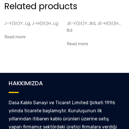
Related products
J-Y(St)Y…Lg, J-H(St)H…Lg
JE-Y(St)Y…Bd, JE-H(St)H…
Bd
Read more
Read more
HAKKIMIZDA
Dasa Kablo Sanayi ve Ticaret Limited Şirketi 1996
yılında ticarete başlamıştır. Kuruluşunun ilk
yıllarından itibaren kablo ürünleri üzerine satış
yapan firmamız sektördeki üretici firmalara verdiği