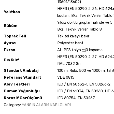
13601/13602)
HFFR (EN 50290-2-26, HD 624.6
Yalıtkan
kodları : Bkz. Teknik Veriler Tablo
Yıldız dörtlü gruplar halinde ve 5 
Büküm
Bkz. Teknik Veriler Tablo 8
Toprak Teli
Tek tel kalaylı bakır
Ayırıcı
Polyester bant
Ekran
AL-PES folyo 0 kapama
HFFR (EN 50290-2-27, HD 624.7 
Dış Kılıf
RAL 7032 Gri
Standart Ambalaj
100 m. Rulo, 500 ve 1000 m. tah
Referans Standart
VDE 0815
Alev Testleri
IEC / EN 60332-1, EN 50266-2
Duman Yoğunluğu
IEC / EN 61034, EN 50268, HD 
Korozif GazÖlçümü
IEC 60754, EN 50267
Category:
YANGIN ALARM KABLOLARI