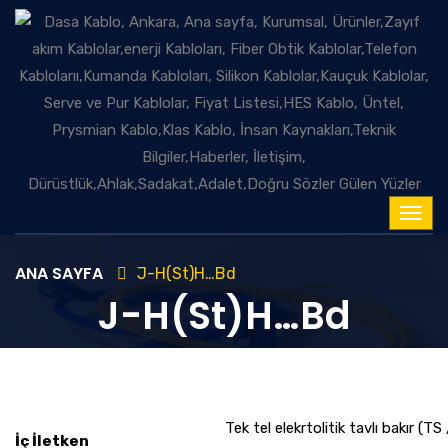
ANA SAYFA
J-H(St)H…Bd
J-H(St)H…Bd
Tek tel elekrtolitik tavlı bakır (
İç İletken